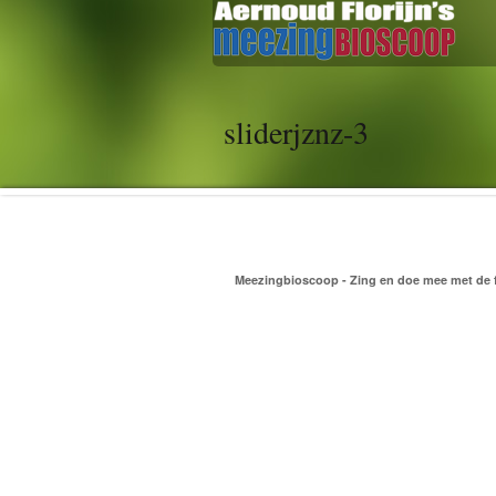
sliderjznz-3
Meezingbioscoop - Zing en doe mee met de f