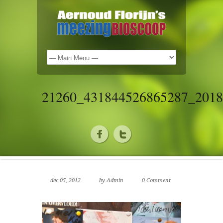
21260_431844526865287_2018
dec 05, 2012
by Admin
0 Comment