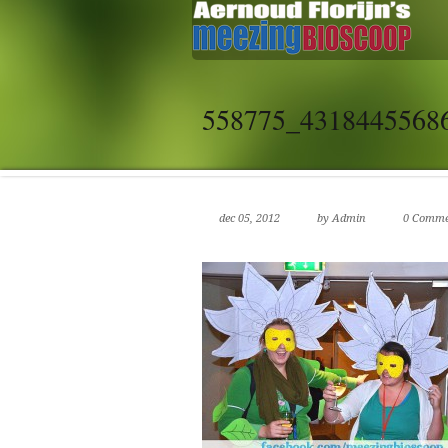
558775_4318445568
dec 05, 2012
by Admin
0 Comm