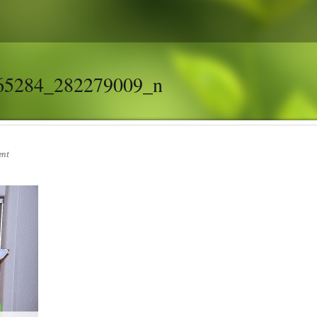
65284_282279009_n
ent